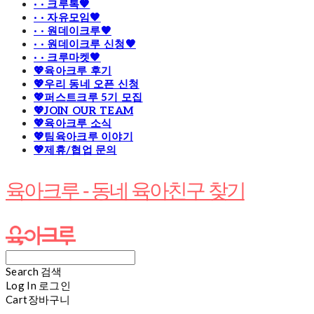
· · 크루톡🧡
· · 자유모임🧡
· · 원데이크루🧡
· · 원데이크루 신청🧡
· · 크루마켓🧡
💖육아크루 후기
💖우리 동네 오픈 신청
💖퍼스트크루 5기 모집
💖JOIN OUR TEAM
💖육아크루 소식
💖팀육아크루 이야기
💖제휴/협업 문의
육아크루 - 동네 육아친구 찾기
Search
검색
Log In
로그인
Cart
장바구니