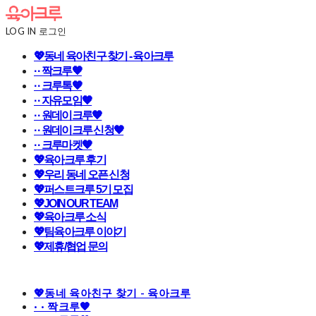
LOG IN
로그인
💖동네 육아친구 찾기 - 육아크루
· · 짝크루🧡
· · 크루톡🧡
· · 자유모임🧡
· · 원데이크루🧡
· · 원데이크루 신청🧡
· · 크루마켓🧡
💖육아크루 후기
💖우리 동네 오픈 신청
💖퍼스트크루 5기 모집
💖JOIN OUR TEAM
💖육아크루 소식
💖팀육아크루 이야기
💖제휴/협업 문의
💖동네 육아친구 찾기 - 육아크루
· · 짝크루🧡