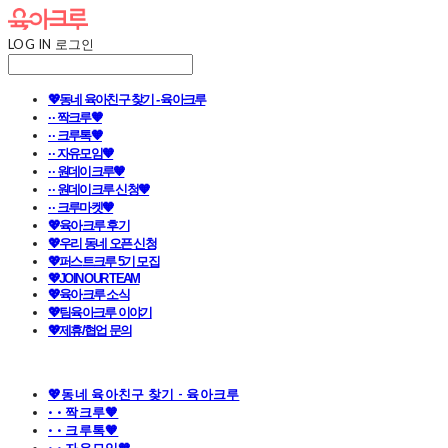
LOG IN
로그인
💖동네 육아친구 찾기 - 육아크루
· · 짝크루🧡
· · 크루톡🧡
· · 자유모임🧡
· · 원데이크루🧡
· · 원데이크루 신청🧡
· · 크루마켓🧡
💖육아크루 후기
💖우리 동네 오픈 신청
💖퍼스트크루 5기 모집
💖JOIN OUR TEAM
💖육아크루 소식
💖팀육아크루 이야기
💖제휴/협업 문의
💖동네 육아친구 찾기 - 육아크루
· · 짝크루🧡
· · 크루톡🧡