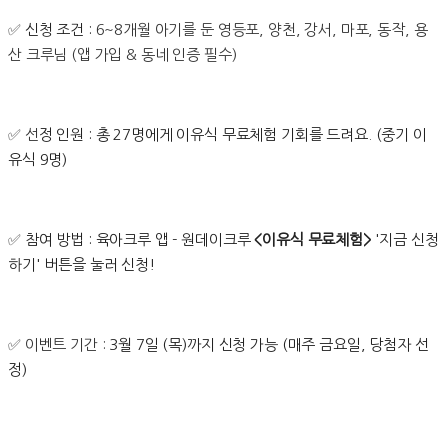
✅
신청 조건 :
6~8개월 아기를 둔 영등포, 양천, 강서, 마포, 동작, 용
산 크루님 (앱 가입 & 동네 인증 필수)
✅ 선
정 인원 : 총 27명에게 이유식 무료체험 기회를 드려요. (중기 이
유식 9명)
✅
참여 방법 : 육아크루 앱 - 원데이크루
<이유식 무료체험>
'지금 신청
하기' 버튼을 눌러 신청!
✅ 이벤트 기간 :
3월 7일 (목)까지 신청 가능 (매주 금요일, 당첨자 선
정)