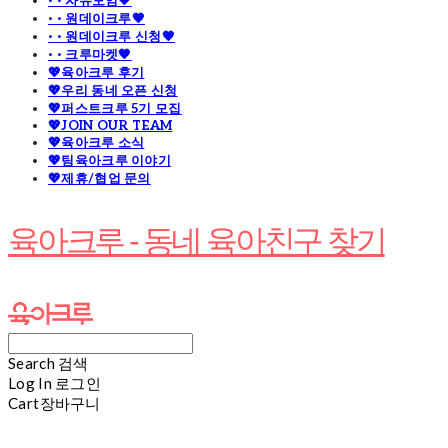
· · 자유모임🧡
· · 원데이크루🧡
· · 원데이크루 신청🧡
· · 크루마켓🧡
💖육아크루 후기
💖우리 동네 오픈 신청
💖퍼스트크루 5기 모집
💖JOIN OUR TEAM
💖육아크루 소식
💖팀육아크루 이야기
💖제휴/협업 문의
육아크루 - 동네 육아친구 찾기
Search
검색
Log In
로그인
Cart
장바구니