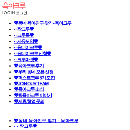
LOG IN
로그인
💖동네 육아친구 찾기 - 육아크루
· · 짝크루🧡
· · 크루톡🧡
· · 자유모임🧡
· · 원데이크루🧡
· · 원데이크루 신청🧡
· · 크루마켓🧡
💖육아크루 후기
💖우리 동네 오픈 신청
💖퍼스트크루 5기 모집
💖JOIN OUR TEAM
💖육아크루 소식
💖팀육아크루 이야기
💖제휴/협업 문의
💖동네 육아친구 찾기 - 육아크루
· · 짝크루🧡