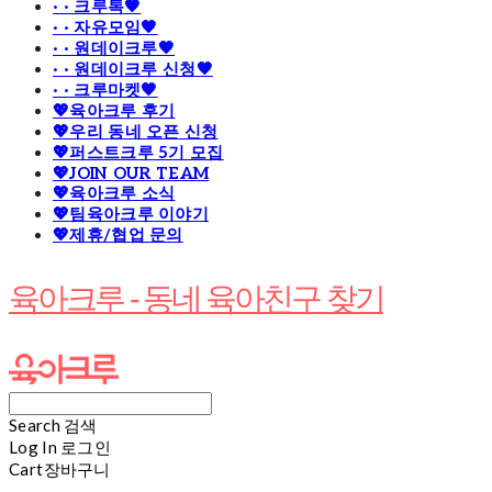
· · 크루톡🧡
· · 자유모임🧡
· · 원데이크루🧡
· · 원데이크루 신청🧡
· · 크루마켓🧡
💖육아크루 후기
💖우리 동네 오픈 신청
💖퍼스트크루 5기 모집
💖JOIN OUR TEAM
💖육아크루 소식
💖팀육아크루 이야기
💖제휴/협업 문의
육아크루 - 동네 육아친구 찾기
Search
검색
Log In
로그인
Cart
장바구니