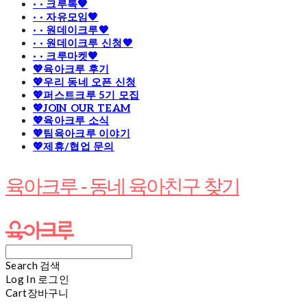
· · 크루톡🧡
· · 자유모임🧡
· · 원데이크루🧡
· · 원데이크루 신청🧡
· · 크루마켓🧡
💖육아크루 후기
💖우리 동네 오픈 신청
💖퍼스트크루 5기 모집
💖JOIN OUR TEAM
💖육아크루 소식
💖팀육아크루 이야기
💖제휴/협업 문의
육아크루 - 동네 육아친구 찾기
Search
검색
Log In
로그인
Cart
장바구니