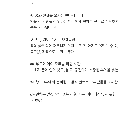
요.
🌟 꿈과 현실을 오가는 판타지 무대
양을 세며 잠들지 못하는 아이에게 찾아온 신비로운 단추
쑥쑥 자라납니다!
🎵 말 없이도 즐기는 오감극장
음악·빛·인형이 어우러져 언어 발달 전 아기도 몰입할 수 있
듣고👂, 마음으로 느끼는 무대!
👪 부모와 아이 모두를 위한 시간
보호자 품에 안겨 웃고, 놀고, 공감하며 소중한 추억을 쌓
💌 육아크루에서 준비한 특별 이벤트로 크루님들을 초대합
👉 원하는 일정 모두 중복 신청 가능, 아이에게 잊지 못할
요 💖😊