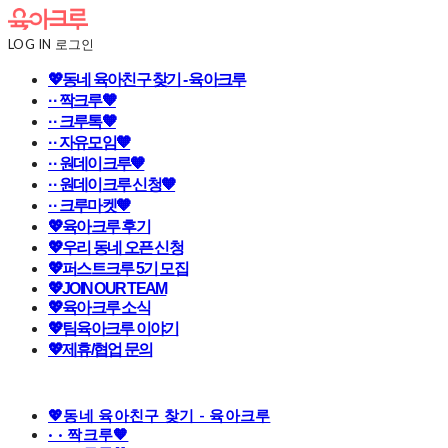
LOG IN
로그인
💖동네 육아친구 찾기 - 육아크루
· · 짝크루🧡
· · 크루톡🧡
· · 자유모임🧡
· · 원데이크루🧡
· · 원데이크루 신청🧡
· · 크루마켓🧡
💖육아크루 후기
💖우리 동네 오픈 신청
💖퍼스트크루 5기 모집
💖JOIN OUR TEAM
💖육아크루 소식
💖팀육아크루 이야기
💖제휴/협업 문의
💖동네 육아친구 찾기 - 육아크루
· · 짝크루🧡