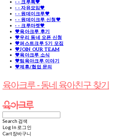
· · 크루톡🧡
· · 자유모임🧡
· · 원데이크루🧡
· · 원데이크루 신청🧡
· · 크루마켓🧡
💖육아크루 후기
💖우리 동네 오픈 신청
💖퍼스트크루 5기 모집
💖JOIN OUR TEAM
💖육아크루 소식
💖팀육아크루 이야기
💖제휴/협업 문의
육아크루 - 동네 육아친구 찾기
Search
검색
Log In
로그인
Cart
장바구니