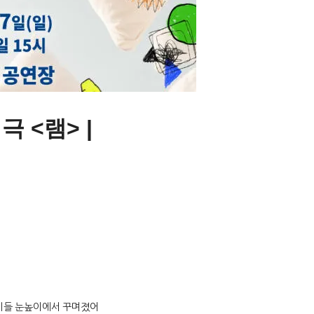
 <램> |
아이들 눈높이에서 꾸며졌어