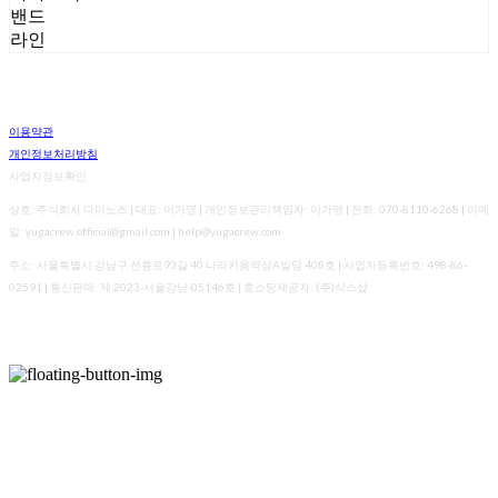
밴드
라인
이용약관
개인정보처리방침
사업자정보확인
상호: 주식회사 다이노즈 | 대표: 이가영 | 개인정보관리책임자: 이가영 | 전화: 070-8110-6268 | 이메
일: yugacrew.official@gmail.com | help@yugacrew.com
주소: 서울특별시 강남구 선릉로93길 40 나라키움역삼A빌딩 408호 | 사업자등록번호:
498-86-
02591
| 통신판매:
제 2023-서울강남-05146호
| 호스팅제공자: (주)식스샵