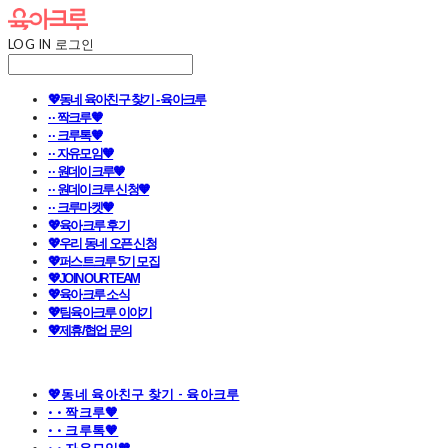
LOG IN
로그인
💖동네 육아친구 찾기 - 육아크루
· · 짝크루🧡
· · 크루톡🧡
· · 자유모임🧡
· · 원데이크루🧡
· · 원데이크루 신청🧡
· · 크루마켓🧡
💖육아크루 후기
💖우리 동네 오픈 신청
💖퍼스트크루 5기 모집
💖JOIN OUR TEAM
💖육아크루 소식
💖팀육아크루 이야기
💖제휴/협업 문의
💖동네 육아친구 찾기 - 육아크루
· · 짝크루🧡
· · 크루톡🧡