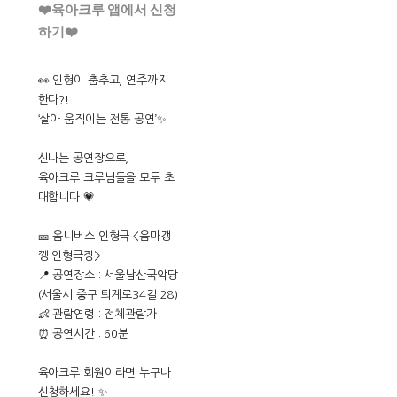
❤️육아크루 앱에서 신청
하기❤️
👀 인형이 춤추고, 연주까지
한다?!
‘살아 움직이는 전통 공연’✨
신나는 공연장으로,
육아크루 크루님들을 모두 초
대합니다 💗
🎫 옴니버스 인형극 <음마갱
깽 인형극장>
📍 공연장소 : 서울남산국악당
(서울시 중구 퇴계로34길 28)
👶 관람연령 : 전체관람가
⏰ 공연시간 : 60분
육아크루 회원이라면 누구나
신청하세요! ✨