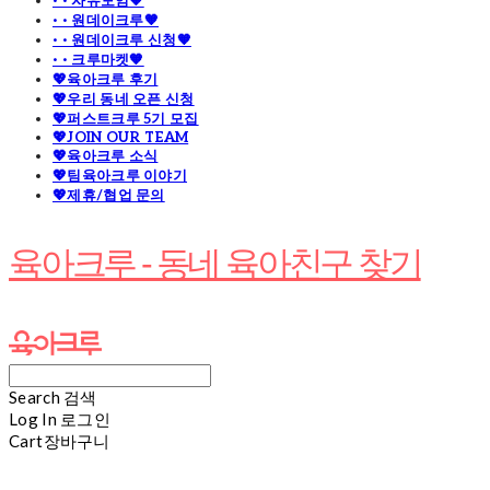
· · 자유모임🧡
· · 원데이크루🧡
· · 원데이크루 신청🧡
· · 크루마켓🧡
💖육아크루 후기
💖우리 동네 오픈 신청
💖퍼스트크루 5기 모집
💖JOIN OUR TEAM
💖육아크루 소식
💖팀육아크루 이야기
💖제휴/협업 문의
육아크루 - 동네 육아친구 찾기
Search
검색
Log In
로그인
Cart
장바구니