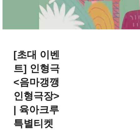
[초대 이벤
트] 인형극
<음마갱깽
인형극장>
| 육아크루
특별티켓