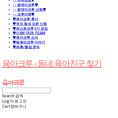
· · 자유모임🧡
· · 원데이크루🧡
· · 원데이크루 신청🧡
· · 크루마켓🧡
💖육아크루 후기
💖우리 동네 오픈 신청
💖퍼스트크루 5기 모집
💖JOIN OUR TEAM
💖육아크루 소식
💖팀육아크루 이야기
💖제휴/협업 문의
육아크루 - 동네 육아친구 찾기
Search
검색
Log In
로그인
Cart
장바구니