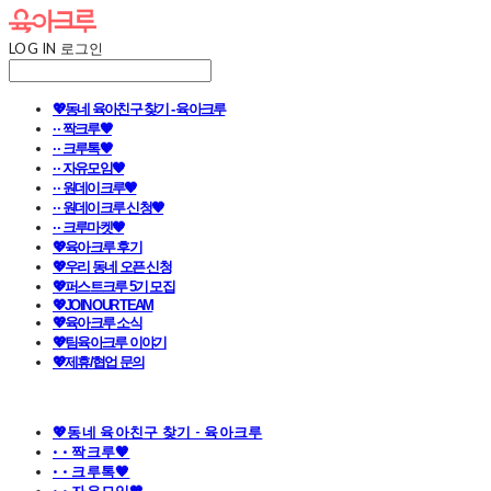
LOG IN
로그인
💖동네 육아친구 찾기 - 육아크루
· · 짝크루🧡
· · 크루톡🧡
· · 자유모임🧡
· · 원데이크루🧡
· · 원데이크루 신청🧡
· · 크루마켓🧡
💖육아크루 후기
💖우리 동네 오픈 신청
💖퍼스트크루 5기 모집
💖JOIN OUR TEAM
💖육아크루 소식
💖팀육아크루 이야기
💖제휴/협업 문의
💖동네 육아친구 찾기 - 육아크루
· · 짝크루🧡
· · 크루톡🧡