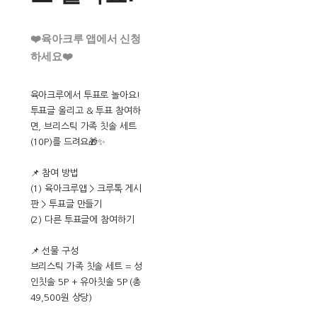
❤️육아크루 앱에서 신청
하세요❤️
육아크루에서 투표로 놀아요!
투표글 올리고 & 투표 참여하
면, 브리스틱 가족 칫솔 세트
(10P)를 드려요🎁✨
📌 참여 방법
(1) 육아크루앱 > 크루톡 게시
판 > 투표글 만들기
(2) 다른 투표글에 참여하기
📌 선물 구성
브리스틱 가족 칫솔 세트 = 성
인칫솔 5P + 유아칫솔 5P (총
49,500원 상당)