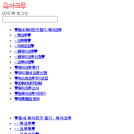
LOG IN
로그인
💖동네 육아친구 찾기 - 육아크루
· · 짝크루🧡
· · 크루톡🧡
· · 자유모임🧡
· · 원데이크루🧡
· · 원데이크루 신청🧡
· · 크루마켓🧡
💖육아크루 후기
💖우리 동네 오픈 신청
💖퍼스트크루 5기 모집
💖JOIN OUR TEAM
💖육아크루 소식
💖팀육아크루 이야기
💖제휴/협업 문의
💖동네 육아친구 찾기 - 육아크루
· · 짝크루🧡
· · 크루톡🧡