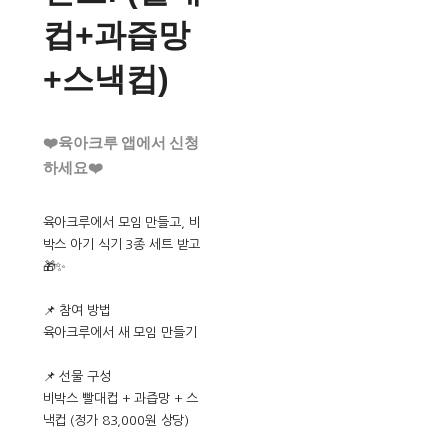
컵+과즙망
+스낵컵)
❤️육아크루 앱에서 신청
하세요❤️
육아크루에서 모임 만들고, 비
박스 아기 식기 3종 세트 받고
🎁✨
📌 참여 방법
육아크루에서 새 모임 만들기
📌 선물 구성
비박스 빨대컵 + 과즙망 + 스
낵컵 (정가 83,000원 상당)