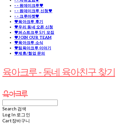
· · 자유모임🧡
· · 원데이크루🧡
· · 원데이크루 신청🧡
· · 크루마켓🧡
💖육아크루 후기
💖우리 동네 오픈 신청
💖퍼스트크루 5기 모집
💖JOIN OUR TEAM
💖육아크루 소식
💖팀육아크루 이야기
💖제휴/협업 문의
육아크루 - 동네 육아친구 찾기
Search
검색
Log In
로그인
Cart
장바구니