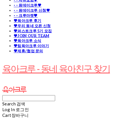
· · 자유모임🧡
· · 원데이크루🧡
· · 원데이크루 신청🧡
· · 크루마켓🧡
💖육아크루 후기
💖우리 동네 오픈 신청
💖퍼스트크루 5기 모집
💖JOIN OUR TEAM
💖육아크루 소식
💖팀육아크루 이야기
💖제휴/협업 문의
육아크루 - 동네 육아친구 찾기
Search
검색
Log In
로그인
Cart
장바구니