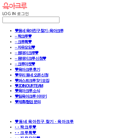
LOG IN
로그인
💖동네 육아친구 찾기 - 육아크루
· · 짝크루🧡
· · 크루톡🧡
· · 자유모임🧡
· · 원데이크루🧡
· · 원데이크루 신청🧡
· · 크루마켓🧡
💖육아크루 후기
💖우리 동네 오픈 신청
💖퍼스트크루 5기 모집
💖JOIN OUR TEAM
💖육아크루 소식
💖팀육아크루 이야기
💖제휴/협업 문의
💖동네 육아친구 찾기 - 육아크루
· · 짝크루🧡
· · 크루톡🧡