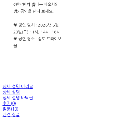
<반짝반짝 빛나는 마술사의
방> 공연을 만나 보세요.
💗 공연 일시 : 2026년 5월
23일(토) 11시, 14시, 16시
💗 공연 장소 : 송도 트라이보
울
상세 설명 머리글
상세 설명
상세 설명 바닥글
후기(0)
질문(10)
관련 상품