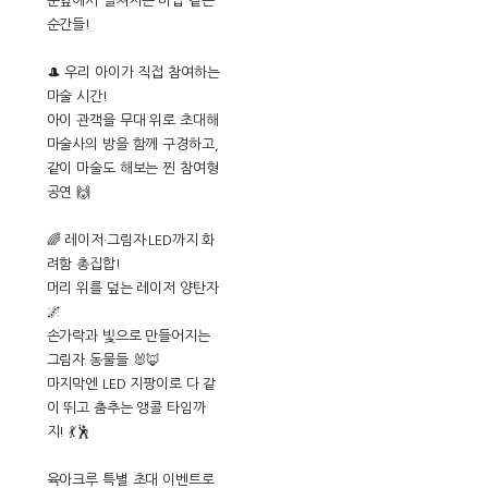
눈앞에서 펼쳐지는 마법 같은
순간들!
🎩 우리 아이가 직접 참여하는
마술 시간!
아이 관객을 무대 위로 초대해
마술사의 방을 함께 구경하고,
같이 마술도 해보는 찐 참여형
공연 🙌
🌈 레이저·그림자·LED까지 화
려함 총집합!
머리 위를 덮는 레이저 양탄자
🌌
손가락과 빛으로 만들어지는
그림자 동물들 🐰🦊
마지막엔 LED 지팡이로 다 같
이 뛰고 춤추는 앵콜 타임까
지! 💃🕺
육아크루 특별 초대 이벤트로