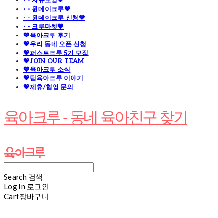
· · 자유모임🧡
· · 원데이크루🧡
· · 원데이크루 신청🧡
· · 크루마켓🧡
💖육아크루 후기
💖우리 동네 오픈 신청
💖퍼스트크루 5기 모집
💖JOIN OUR TEAM
💖육아크루 소식
💖팀육아크루 이야기
💖제휴/협업 문의
육아크루 - 동네 육아친구 찾기
Search
검색
Log In
로그인
Cart
장바구니