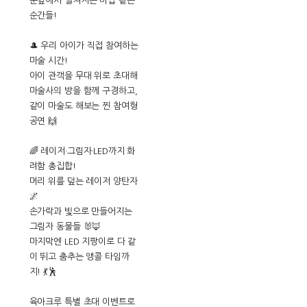
눈앞에서 펼쳐지는 마법 같은
순간들!
🎩 우리 아이가 직접 참여하는
마술 시간!
아이 관객을 무대 위로 초대해
마술사의 방을 함께 구경하고,
같이 마술도 해보는 찐 참여형
공연 🙌
🌈 레이저·그림자·LED까지 화
려함 총집합!
머리 위를 덮는 레이저 양탄자
🌌
손가락과 빛으로 만들어지는
그림자 동물들 🐰🦊
마지막엔 LED 지팡이로 다 같
이 뛰고 춤추는 앵콜 타임까
지! 💃🕺
육아크루 특별 초대 이벤트로