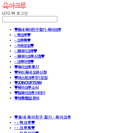
LOG IN
로그인
💖동네 육아친구 찾기 - 육아크루
· · 짝크루🧡
· · 크루톡🧡
· · 자유모임🧡
· · 원데이크루🧡
· · 원데이크루 신청🧡
· · 크루마켓🧡
💖육아크루 후기
💖우리 동네 오픈 신청
💖퍼스트크루 5기 모집
💖JOIN OUR TEAM
💖육아크루 소식
💖팀육아크루 이야기
💖제휴/협업 문의
💖동네 육아친구 찾기 - 육아크루
· · 짝크루🧡
· · 크루톡🧡