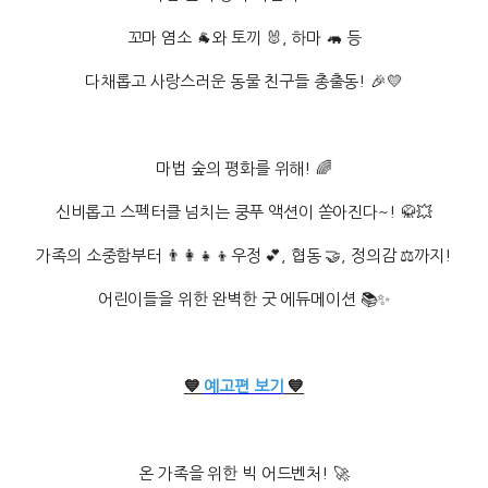
꼬마 염소 🐐와 토끼 🐰, 하마 🦛 등
다채롭고 사랑스러운 동물 친구들 총출동! 🎉💛
마법 숲의 평화를 위해! 🌈
신비롭고 스펙터클 넘치는 쿵푸 액션이 쏟아진다~! 🥋💥
가족의 소중함부터 👨‍👩‍👧‍👦우정 💕, 협동 🤝, 정의감 ⚖️까지!
어린이들을 위한 완벽한 굿 에듀메이션 📚✨
💙
예고편 보기
💙
온 가족을 위한 빅 어드벤처! 🚀