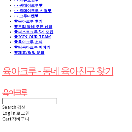
· · 자유모임🧡
· · 원데이크루🧡
· · 원데이크루 신청🧡
· · 크루마켓🧡
💖육아크루 후기
💖우리 동네 오픈 신청
💖퍼스트크루 5기 모집
💖JOIN OUR TEAM
💖육아크루 소식
💖팀육아크루 이야기
💖제휴/협업 문의
육아크루 - 동네 육아친구 찾기
Search
검색
Log In
로그인
Cart
장바구니