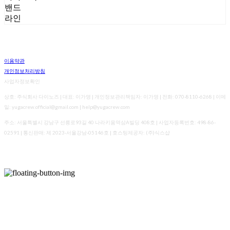
밴드
라인
이용약관
개인정보처리방침
사업자정보확인
상호: 주식회사 다이노즈 | 대표: 이가영 | 개인정보관리책임자: 이가영 | 전화: 070-8110-6268 | 이메
일: yugacrew.official@gmail.com | help@yugacrew.com
주소: 서울특별시 강남구 선릉로93길 40 나라키움역삼A빌딩 408호 | 사업자등록번호:
498-86-
02591
| 통신판매:
제 2023-서울강남-05146호
| 호스팅제공자: (주)식스샵