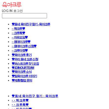
LOG IN
로그인
💖동네 육아친구 찾기 - 육아크루
· · 짝크루🧡
· · 크루톡🧡
· · 자유모임🧡
· · 원데이크루🧡
· · 원데이크루 신청🧡
· · 크루마켓🧡
💖육아크루 후기
💖우리 동네 오픈 신청
💖퍼스트크루 5기 모집
💖JOIN OUR TEAM
💖육아크루 소식
💖팀육아크루 이야기
💖제휴/협업 문의
💖동네 육아친구 찾기 - 육아크루
· · 짝크루🧡
· · 크루톡🧡