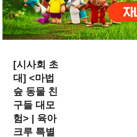
[시사회 초
대] <마법
숲 동물 친
구들 대모
험> | 육아
크루 특별