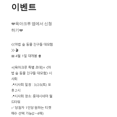
이벤트
❤️육아크루 앱에서 신청
하기❤️
<<마법 숲 동물 친구들 대모험
>> 🎬
📅 4월 1일 대개봉 🍿
⭐️[육아크루 특별 초대]⭐️ <마
법 숲 동물 친구들 대모험> 시
사회
📍시사회 일정 : 3/28(토) 오
후 2시
📍시사회 장소: 롯데시네마 월
드타워
✅ 당첨자 1인당 원하는 티켓
매수 선택 가능(2~4매)