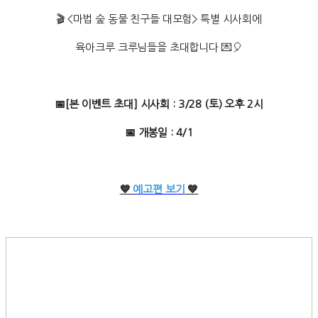
🎬 <마법 숲 동물 친구들 대모험> 특별 시사회에
육아크루 크루님들을 초대합니다 💌🎈
📅[본 이벤트 초대] 시사회 : 3/28 (토) 오후 2시
📅 개봉일 : 4/1
💙
예고편 보기
💙