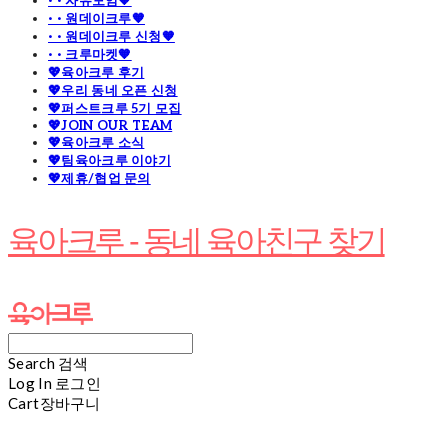
· · 자유모임🧡
· · 원데이크루🧡
· · 원데이크루 신청🧡
· · 크루마켓🧡
💖육아크루 후기
💖우리 동네 오픈 신청
💖퍼스트크루 5기 모집
💖JOIN OUR TEAM
💖육아크루 소식
💖팀육아크루 이야기
💖제휴/협업 문의
육아크루 - 동네 육아친구 찾기
Search
검색
Log In
로그인
Cart
장바구니