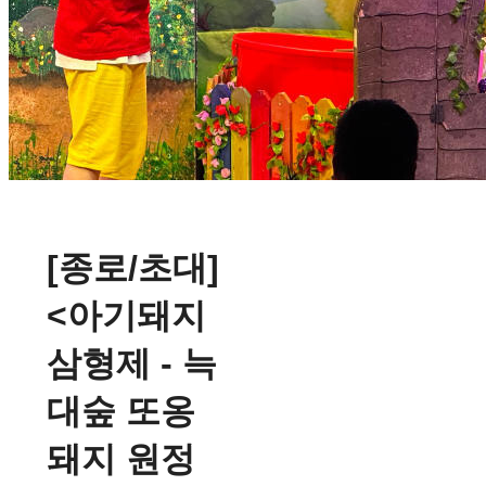
[종로/초대]
<아기돼지
삼형제 - 늑
대숲 또옹
돼지 원정