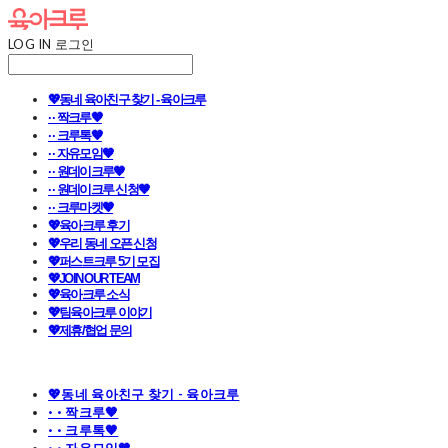
LOG IN
로그인
💖동네 육아친구 찾기 - 육아크루
· · 짝크루🧡
· · 크루톡🧡
· · 자유모임🧡
· · 원데이크루🧡
· · 원데이크루 신청🧡
· · 크루마켓🧡
💖육아크루 후기
💖우리 동네 오픈 신청
💖퍼스트크루 5기 모집
💖JOIN OUR TEAM
💖육아크루 소식
💖팀육아크루 이야기
💖제휴/협업 문의
💖동네 육아친구 찾기 - 육아크루
· · 짝크루🧡
· · 크루톡🧡