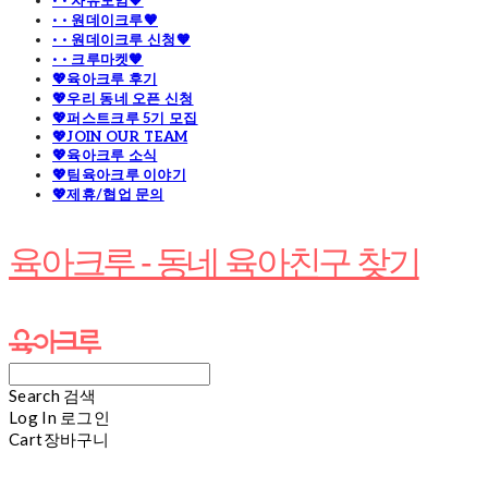
· · 자유모임🧡
· · 원데이크루🧡
· · 원데이크루 신청🧡
· · 크루마켓🧡
💖육아크루 후기
💖우리 동네 오픈 신청
💖퍼스트크루 5기 모집
💖JOIN OUR TEAM
💖육아크루 소식
💖팀육아크루 이야기
💖제휴/협업 문의
육아크루 - 동네 육아친구 찾기
Search
검색
Log In
로그인
Cart
장바구니