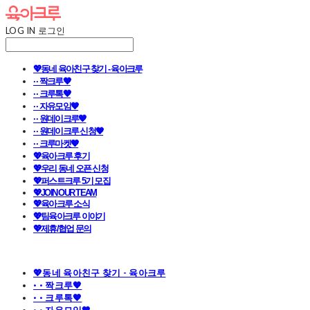
LOG IN
로그인
💖동네 육아친구 찾기 - 육아크루
· · 짝크루🧡
· · 크루톡🧡
· · 자유모임🧡
· · 원데이크루🧡
· · 원데이크루 신청🧡
· · 크루마켓🧡
💖육아크루 후기
💖우리 동네 오픈 신청
💖퍼스트크루 5기 모집
💖JOIN OUR TEAM
💖육아크루 소식
💖팀육아크루 이야기
💖제휴/협업 문의
💖동네 육아친구 찾기 - 육아크루
· · 짝크루🧡
· · 크루톡🧡