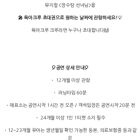
뮤지컬 <장수탕 선녀님>을
🎤 육아크루 초대권으로 원하는 날짜에 관람하세요!
💡
육아크루 크루라면 누구나 초대합니다🙌
🎈공연 상세 안내🎈
・ 12개월 이상 관람
・ 러닝타임 60분
・매표소는 공연시작 1시간 전 오픈 / 객석입장은 공연시작 20분 전
・ 24개월 이상 1인 1티켓 소지 필수
・12~23개월 유아는 생년월일 확인 가능한 등본, 의료보험증 등과 같
은