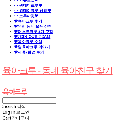
· · 자유모임🧡
· · 원데이크루🧡
· · 원데이크루 신청🧡
· · 크루마켓🧡
💖육아크루 후기
💖우리 동네 오픈 신청
💖퍼스트크루 5기 모집
💖JOIN OUR TEAM
💖육아크루 소식
💖팀육아크루 이야기
💖제휴/협업 문의
육아크루 - 동네 육아친구 찾기
Search
검색
Log In
로그인
Cart
장바구니