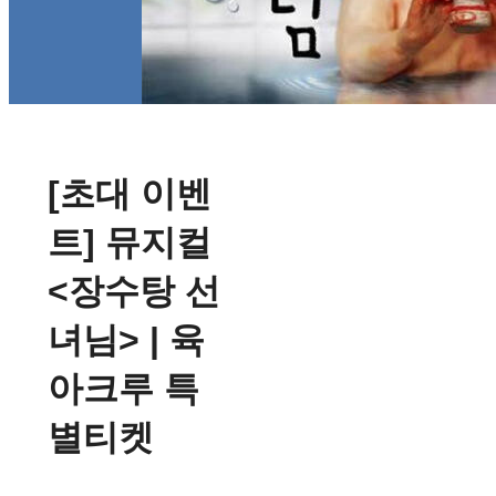
[초대 이벤
트] 뮤지컬
<장수탕 선
녀님> | 육
아크루 특
별티켓