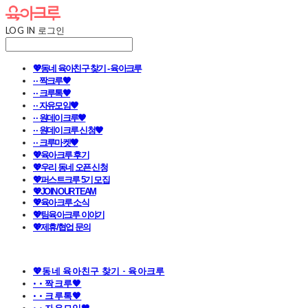
LOG IN
로그인
💖동네 육아친구 찾기 - 육아크루
· · 짝크루🧡
· · 크루톡🧡
· · 자유모임🧡
· · 원데이크루🧡
· · 원데이크루 신청🧡
· · 크루마켓🧡
💖육아크루 후기
💖우리 동네 오픈 신청
💖퍼스트크루 5기 모집
💖JOIN OUR TEAM
💖육아크루 소식
💖팀육아크루 이야기
💖제휴/협업 문의
💖동네 육아친구 찾기 - 육아크루
· · 짝크루🧡
· · 크루톡🧡