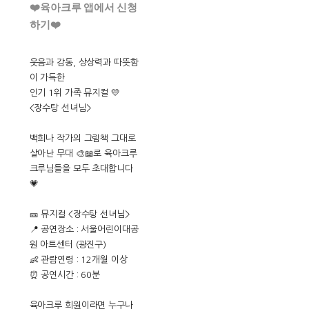
❤️육아크루 앱에서 신청
하기❤️
웃음과 감동, 상상력과 따뜻함
이 가득한
인기 1위 가족 뮤지컬 💛
<장수탕 선녀님>
백희나 작가의 그림책 그대로
살아난 무대 🎨📖로 육아크루
크루님들을 모두 초대합니다
💗
🎫 뮤지컬 <장수탕 선녀님>
📍 공연장소 : 서울어린이대공
원 아트센터 (광진구)
👶 관람연령 : 12개월 이상
⏰ 공연시간 : 60분
육아크루 회원이라면 누구나