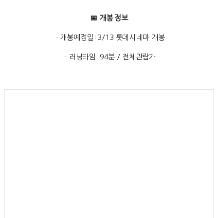
📅 개봉 정보
ㆍ개봉예정일: 3/13 롯데시네마 개봉
ㆍ러닝타임: 94분 / 전체관람가