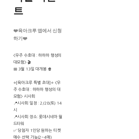
트
❤️육아크루 앱에서 신청
하기❤️
<우주 수호대 : 하하하 행성의
대모험> 🎬
📅 3월 13일 대개봉 🍿
⭐️[육아크루 특별 초대]⭐️ <우
주 수호대 : 하하하 행성의 대
모험> 시사회
📍시사회 일정 : 2/28(토) 14
시
📍시사회 장소: 롯데시네마 월
드타워
✅ 당첨자 1인당 원하는 티켓
매수 선택 가능(2~4매)