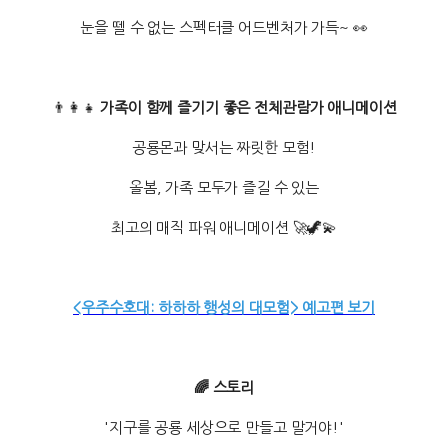
눈을 뗄 수 없는 스펙터클 어드벤처가 가득~ 👀
👨‍👩‍👧
가족이 함께 즐기기 좋은 전체관람가 애니메이션
공룡몬과 맞서는 짜릿한 모험!
올봄, 가족 모두가 즐길 수 있는
최고의 매직 파워 애니메이션 🚀🦖💫
<우주수호대: 하하하 행성의 대모험> 예고편 보기
🌈 스토리
'지구를 공룡 세상으로 만들고 말거야!'