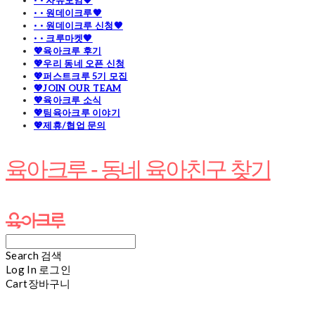
· · 자유모임🧡
· · 원데이크루🧡
· · 원데이크루 신청🧡
· · 크루마켓🧡
💖육아크루 후기
💖우리 동네 오픈 신청
💖퍼스트크루 5기 모집
💖JOIN OUR TEAM
💖육아크루 소식
💖팀육아크루 이야기
💖제휴/협업 문의
육아크루 - 동네 육아친구 찾기
Search
검색
Log In
로그인
Cart
장바구니