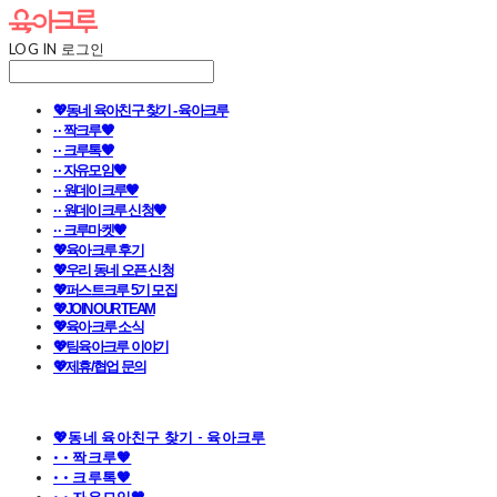
LOG IN
로그인
💖동네 육아친구 찾기 - 육아크루
· · 짝크루🧡
· · 크루톡🧡
· · 자유모임🧡
· · 원데이크루🧡
· · 원데이크루 신청🧡
· · 크루마켓🧡
💖육아크루 후기
💖우리 동네 오픈 신청
💖퍼스트크루 5기 모집
💖JOIN OUR TEAM
💖육아크루 소식
💖팀육아크루 이야기
💖제휴/협업 문의
💖동네 육아친구 찾기 - 육아크루
· · 짝크루🧡
· · 크루톡🧡