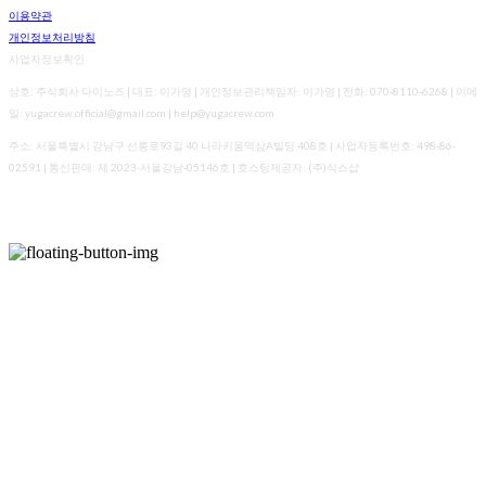
이용약관
개인정보처리방침
사업자정보확인
상호: 주식회사 다이노즈 | 대표: 이가영 | 개인정보관리책임자: 이가영 | 전화: 070-8110-6268 | 이메
일: yugacrew.official@gmail.com | help@yugacrew.com
주소: 서울특별시 강남구 선릉로93길 40 나라키움역삼A빌딩 408호 | 사업자등록번호:
498-86-
02591
| 통신판매:
제 2023-서울강남-05146호
| 호스팅제공자: (주)식스샵