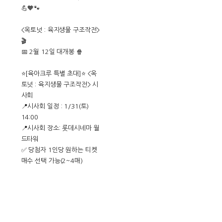
💪🧡🐾
<옥토넛 : 육지생물 구조작전>
🎬
📅 2월 12일 대개봉 🍿
⭐️[육아크루 특별 초대]⭐️ <옥
토넛 : 육지생물 구조작전> 시
사회
📍시사회 일정 : 1/31(토)
14:00
📍시사회 장소: 롯데시네마 월
드타워
✅ 당첨자 1인당 원하는 티켓
매수 선택 가능(2~4매)