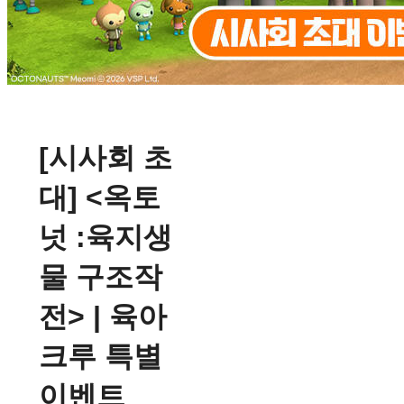
[시사회 초
대] <옥토
넛 :육지생
물 구조작
전> | 육아
크루 특별
이벤트