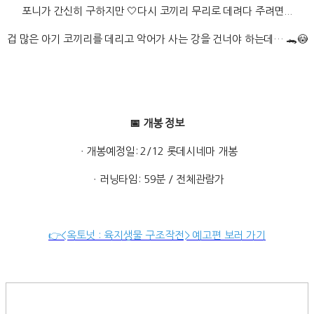
포니가 간신히 구하지만 🤍다시 코끼리 무리로 데려다 주려면...
겁 많은 아기 코끼리를 데리고 악어가 사는 강을 건너야 하는데… 🐊😳
📅 개봉 정보
ㆍ개봉예정일: 2/12 롯데시네마 개봉
ㆍ러닝타임: 59분 / 전체관람가
👉<옥토넛 : 육지생물 구조작전> 예고편 보러 가기