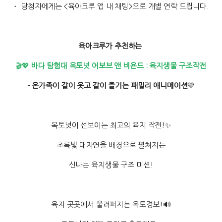
・ 당첨자에게는 <육아크루 앱 내 채팅>으로 개별 연락 드립니다.
육아크루가 추천하는
🎬💖
바다 탐험대 옥토넛 어보브 앤 비욘드 : 육지생물 구조작전
– 온가족이 같이 웃고 같이 즐기는 패밀리 애니메이션
💛
옥토넛이 선보이는 최고의 육지 작전!✨
초록빛 대자연을 배경으로 펼쳐지는
신나는 육지생물 구조 미션!
육지 곳곳에서 울려퍼지는 옥토경보!🔊