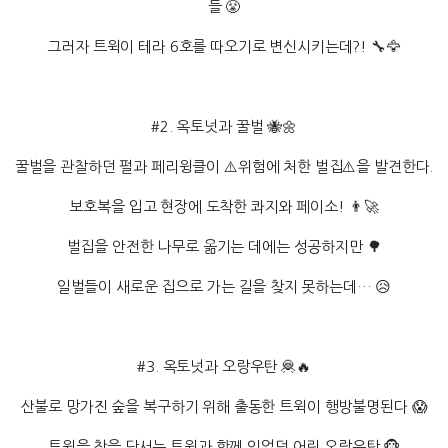
들 😤
그러자 트윅이 테라 6호를 따오기로 변신시키는데?! 🔧🦅
#2. 옥토넛과 꿀벌 🐝🌼
꿀벌을 관찰하던 펄과 페리윙클이 ⚠️위험에 처한 벌집⚠️을 발견한다.
보호복을 입고 현장에 도착한 콰지와 페이소! 👨‍🚀
벌집을 안전한 나무로 옮기는 데에는 성공하지만 🌳
일벌들이 새로운 집으로 가는 길을 찾지 못하는데… 😥
#3. 옥토넛과 오랑우탄 🦧🔥
산불로 망가진 숲을 복구하기 위해 출동한 트윅이 행방불명된다 😱
트윅을 찾을 단서는 트윅과 함께 있었던 어린 오랑우탄 🐵