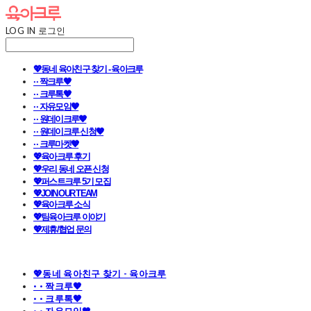
LOG IN
로그인
💖동네 육아친구 찾기 - 육아크루
· · 짝크루🧡
· · 크루톡🧡
· · 자유모임🧡
· · 원데이크루🧡
· · 원데이크루 신청🧡
· · 크루마켓🧡
💖육아크루 후기
💖우리 동네 오픈 신청
💖퍼스트크루 5기 모집
💖JOIN OUR TEAM
💖육아크루 소식
💖팀육아크루 이야기
💖제휴/협업 문의
💖동네 육아친구 찾기 - 육아크루
· · 짝크루🧡
· · 크루톡🧡