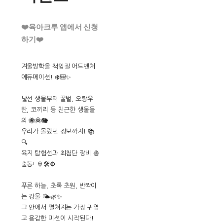
❤️육아크루 앱에서 신청
하기❤️
겨울방학을 책임질 어드벤처
에듀메이션! ❄️🎒✨
낯선 생물부터 꿀벌, 오랑우
탄, 코끼리 등 친근한 생물들
의 🐝🦧🐘
우리가 몰랐던 정보까지! 📚
🔍
육지 탐험선과 최첨단 장비 총
출동! 🚢🛠️⚙️
푸른 하늘, 초록 초원, 반짝이
는 강물 🌤️🌿✨
그 안에서 펼쳐지는 가장 귀엽
고 용감한 미션이 시작된다!