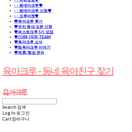
· · 자유모임🧡
· · 원데이크루🧡
· · 원데이크루 신청🧡
· · 크루마켓🧡
💖육아크루 후기
💖우리 동네 오픈 신청
💖퍼스트크루 5기 모집
💖JOIN OUR TEAM
💖육아크루 소식
💖팀육아크루 이야기
💖제휴/협업 문의
육아크루 - 동네 육아친구 찾기
Search
검색
Log In
로그인
Cart
장바구니