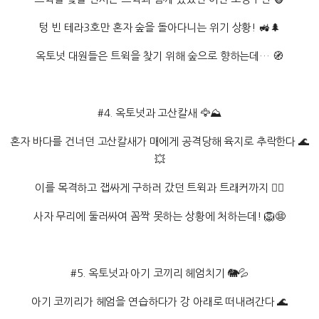
텅 빈 테라3호만 혼자 숲을 돌아다니는 위기 상황! 🚜🌲
옥토넛 대원들은 트윅을 찾기 위해 숲으로 향하는데… 🧭
#4. 옥토넛과 고산칼새 🦅⛰️
혼자 바다를 건너던 고산칼새가 매에게 공격당해 육지로 추락한다 🌊
💥
이를 목격하고 잽싸게 구하러 갔던 트윅과 트래커까지 🏃‍♂️
사자 무리에 둘러싸여 꼼짝 못하는 상황에 처하는데! 🦁😨
#5. 옥토넛과 아기 코끼리 헤엄치기 🐘💦
아기 코끼리가 헤엄을 연습하다가 강 아래로 떠내려간다 🌊