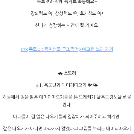
옥토넛과 함께 육지로 출동해요~
창의력도 쑥, 상상력도 쑥, 호기심도 쑥!
신나게 성장하는 시간이 될 거예요.
👉<옥토넛 : 육지생물 구조작전> 예고편 보러 가기
🚗 스토리
#1. 옥토넛과 대머리따오기 🐦🌤️
하늘에서 길을 잃은 대머리따오기들을 본 트래커가 🚨옥토경보🚨를 울
린다.
바나클이 길 잃은 따오기들의 길잡이가 되어주려고 하지만,
같은 따오기가 아니면 따라가지 않겠다고 고집을 부리는 대머리따오기