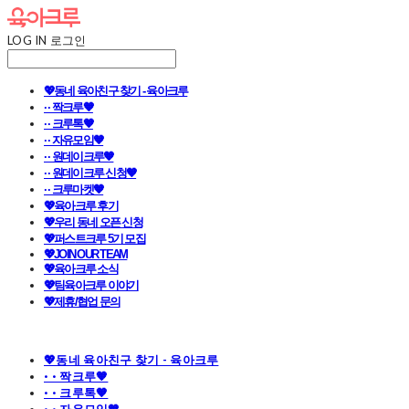
LOG IN
로그인
💖동네 육아친구 찾기 - 육아크루
· · 짝크루🧡
· · 크루톡🧡
· · 자유모임🧡
· · 원데이크루🧡
· · 원데이크루 신청🧡
· · 크루마켓🧡
💖육아크루 후기
💖우리 동네 오픈 신청
💖퍼스트크루 5기 모집
💖JOIN OUR TEAM
💖육아크루 소식
💖팀육아크루 이야기
💖제휴/협업 문의
💖동네 육아친구 찾기 - 육아크루
· · 짝크루🧡
· · 크루톡🧡