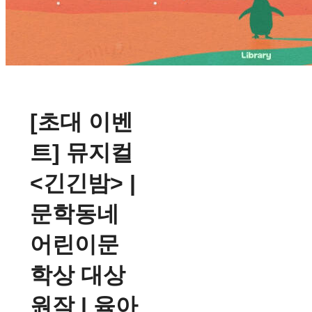
[초대 이벤
트] 뮤지컬
<긴긴밤> |
문학동네
어린이문
학상 대상
원작 | 육아