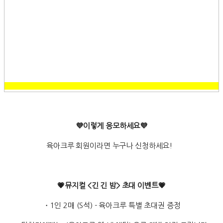
💜이렇게 응모하세요💜
육아크루 회원이라면 누구나 신청하세요!
💗뮤지컬 <긴 긴 밤> 초대 이벤트💗
・1인 2매 (S석) - 육아크루 특별 초대권 증정