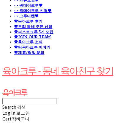
· · 자유모임🧡
· · 원데이크루🧡
· · 원데이크루 신청🧡
· · 크루마켓🧡
💖육아크루 후기
💖우리 동네 오픈 신청
💖퍼스트크루 5기 모집
💖JOIN OUR TEAM
💖육아크루 소식
💖팀육아크루 이야기
💖제휴/협업 문의
육아크루 - 동네 육아친구 찾기
Search
검색
Log In
로그인
Cart
장바구니