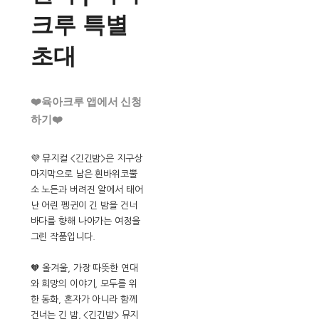
크루 특별
초대
❤️육아크루 앱에서 신청
하기❤️
💜 뮤지컬 <긴긴밤>은 지구상
마지막으로 남은 흰바위코뿔
소 노든과 버려진 알에서 태어
난 어린 펭귄이 긴 밤을 건너
바다를 향해 나아가는 여정을
그린 작품입니다.
🧡 올겨울, 가장 따뜻한 연대
와 희망의 이야기, 모두를 위
한 동화, 혼자가 아니라 함께
건너는 긴 밤, <긴긴밤> 뮤지