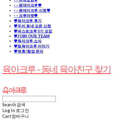
· · 자유모임🧡
· · 원데이크루🧡
· · 원데이크루 신청🧡
· · 크루마켓🧡
💖육아크루 후기
💖우리 동네 오픈 신청
💖퍼스트크루 5기 모집
💖JOIN OUR TEAM
💖육아크루 소식
💖팀육아크루 이야기
💖제휴/협업 문의
육아크루 - 동네 육아친구 찾기
Search
검색
Log In
로그인
Cart
장바구니