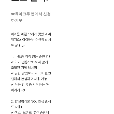
❤️육아크루 앱에서 신청
하기❤️
아이를 위한 요리가 맛있고 쉬
워져요! 아이배냇 순한양념 세
트 🌿👩‍🍳
1. 나트륨 걱정 없는 순한 간!
✔ 아기 전용으로 짜지 않게
조절된 저염 레시피
✔ 일반 양념보다 자극이 훨씬
덜해서 안심하고 사용 가능
✔ 처음 간 맞춤 시작하는 아
이에게 딱!
2. 합성첨가물 NO, 안심 원재
료 사용!
✔ 색소, 보존료, 향미증진제