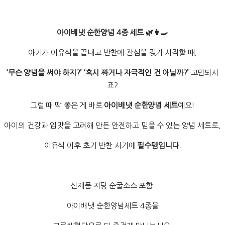
아이배냇 순한양념 4종 세트 🌿👩‍🍳
아기가 이유식을 끝내고 반찬에 관심을 갖기 시작할 때,
‘무슨 양념을 써야 하지?’ ‘혹시 짜거나 자극적인 건 아닐까?’
고민되시
죠?
그럴 때 딱 좋은 게 바로
아이배냇 순한양념 세트
예요!
아이의 건강과 입맛을 고려해 만든 안전하고 믿을 수 있는 양념 세트로,
이유식 이후 초기 반찬 시기에
필수템입니다.
신제품 저당 순굴소스 포함
아이배냇 순한양념세트 4종을