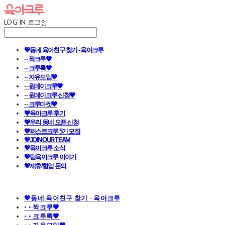
LOG IN
로그인
💖동네 육아친구 찾기 - 육아크루
· · 짝크루🧡
· · 크루톡🧡
· · 자유모임🧡
· · 원데이크루🧡
· · 원데이크루 신청🧡
· · 크루마켓🧡
💖육아크루 후기
💖우리 동네 오픈 신청
💖퍼스트크루 5기 모집
💖JOIN OUR TEAM
💖육아크루 소식
💖팀육아크루 이야기
💖제휴/협업 문의
💖동네 육아친구 찾기 - 육아크루
· · 짝크루🧡
· · 크루톡🧡