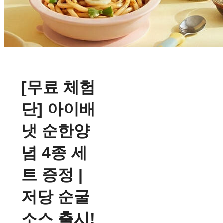
[무료 체험
단] 아이배
냇 순한양
념 4종 세
트 증정 |
저당 순굴
소스 출시!