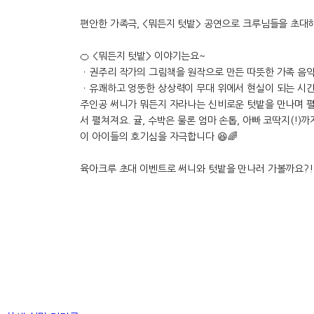
편안한 가족극, <뭐든지 텃밭> 공연으로 크루님들을 초대
🍊 <뭐든지 텃밭> 이야기는요~
ㆍ권주리 작가의 그림책을 원작으로 만든 따뜻한 가족 음악
ㆍ유쾌하고 엉뚱한 상상력이 무대 위에서 현실이 되는 시간
주인공 써니가 뭐든지 자라나는 신비로운 텃밭을 만나며 
서 펼쳐져요. 귤, 수박은 물론 엄마 손톱, 아빠 코딱지(!)
이 아이들의 호기심을 자극합니다 😆🌈
육아크루 초대 이벤트로 써니와 텃밭을 만나러 가볼까요?!