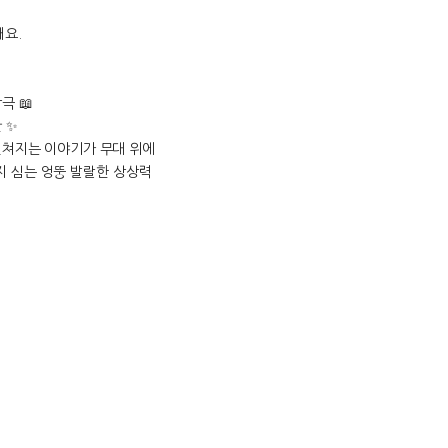
해요.
극 📖
 ✨
펼쳐지는 이야기가 무대 위에
까지 심는 엉뚱 발랄한 상상력