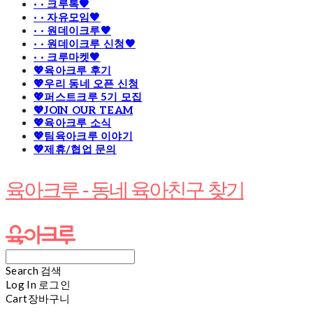
· · 크루톡🧡
· · 자유모임🧡
· · 원데이크루🧡
· · 원데이크루 신청🧡
· · 크루마켓🧡
💖육아크루 후기
💖우리 동네 오픈 신청
💖퍼스트크루 5기 모집
💖JOIN OUR TEAM
💖육아크루 소식
💖팀육아크루 이야기
💖제휴/협업 문의
육아크루 - 동네 육아친구 찾기
Search
검색
Log In
로그인
Cart
장바구니