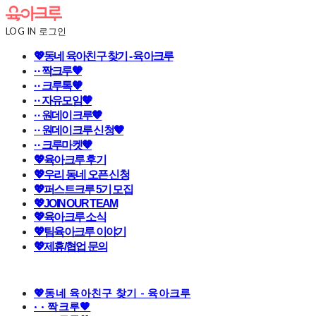
LOG IN
로그인
💖동네 육아친구 찾기 - 육아크루
· · 짝크루🧡
· · 크루톡🧡
· · 자유모임🧡
· · 원데이크루🧡
· · 원데이크루 신청🧡
· · 크루마켓🧡
💖육아크루 후기
💖우리 동네 오픈 신청
💖퍼스트크루 5기 모집
💖JOIN OUR TEAM
💖육아크루 소식
💖팀육아크루 이야기
💖제휴/협업 문의
💖동네 육아친구 찾기 - 육아크루
· · 짝크루🧡