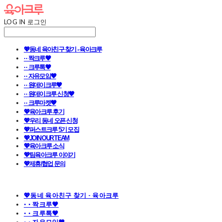
LOG IN
로그인
💖동네 육아친구 찾기 - 육아크루
· · 짝크루🧡
· · 크루톡🧡
· · 자유모임🧡
· · 원데이크루🧡
· · 원데이크루 신청🧡
· · 크루마켓🧡
💖육아크루 후기
💖우리 동네 오픈 신청
💖퍼스트크루 5기 모집
💖JOIN OUR TEAM
💖육아크루 소식
💖팀육아크루 이야기
💖제휴/협업 문의
💖동네 육아친구 찾기 - 육아크루
· · 짝크루🧡
· · 크루톡🧡