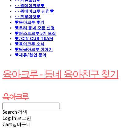
· · 자유모임🧡
· · 원데이크루🧡
· · 원데이크루 신청🧡
· · 크루마켓🧡
💖육아크루 후기
💖우리 동네 오픈 신청
💖퍼스트크루 5기 모집
💖JOIN OUR TEAM
💖육아크루 소식
💖팀육아크루 이야기
💖제휴/협업 문의
육아크루 - 동네 육아친구 찾기
Search
검색
Log In
로그인
Cart
장바구니