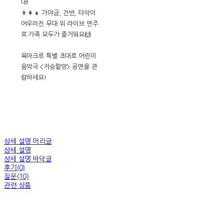
대!
👨‍👩‍👧 가야금, 건반, 타악이
어우러진 무대 위 라이브 연주
로 가족 모두가 즐거워요🙌
육아크루 특별 초대로 어린이
음악극 <저승할망> 공연을 관
람하세요!
상세 설명 머리글
상세 설명
상세 설명 바닥글
후기(0)
질문(10)
관련 상품