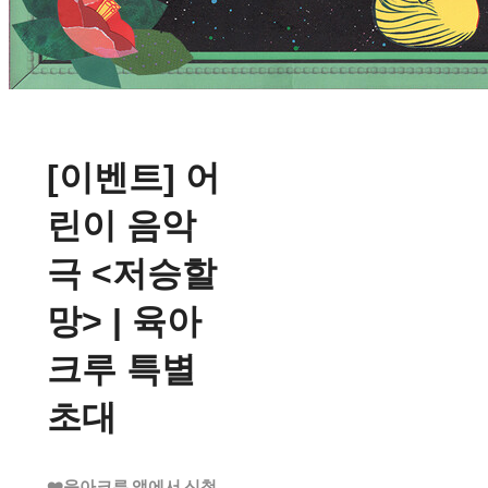
[이벤트] 어
린이 음악
극 <저승할
망> | 육아
크루 특별
초대
❤️육아크루 앱에서 신청