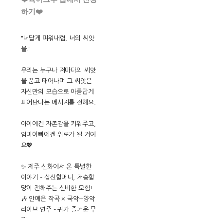
하기❤️
"너답게 피워내렴, 너의 씨앗
을."
우리는 누구나 저마다의 씨앗
을 품고 태어나며 그 씨앗은
자신만의 모습으로 아름답게
피어난다는 메시지를 전해요.
아이에겐 자존감을 키워주고,
엄마아빠에겐 위로가 될 거예
요💖
✨ 제주 신화에서 온 특별한
이야기 – 삼신할머니, 저승할
망이 전해주는 신비한 모험!
🎶 안예은 작곡 × 국악+양악
라이브 연주 – 귀가 즐거운 무