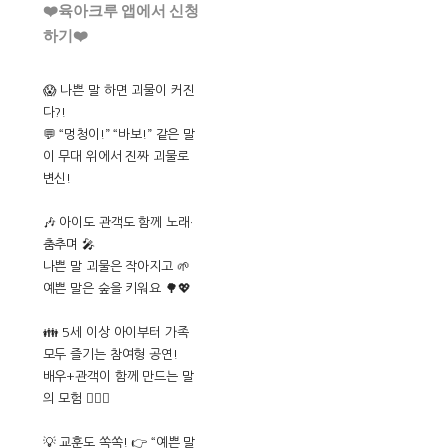
❤️육아크루 앱에서 신청
하기❤️
😱 나쁜 말 하면 괴물이 커진
다?!
💬 “멍청이!” “바보!” 같은 말
이 무대 위에서 진짜 괴물로
변신!
🎶 아이도 관객도 함께 노래·
춤추며 🎤
나쁜 말 괴물은 작아지고 🌱
예쁜 말은 숲을 키워요 🌳💖
👪 5세 이상 아이부터 가족
모두 즐기는 참여형 공연!
배우+관객이 함께 만드는 말
의 모험 🧚‍♀️✨
💡 교훈도 쏙쏙! 👉 “예쁜 말