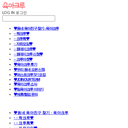
LOG IN
로그인
💖동네 육아친구 찾기 - 육아크루
· · 짝크루🧡
· · 크루톡🧡
· · 자유모임🧡
· · 원데이크루🧡
· · 원데이크루 신청🧡
· · 크루마켓🧡
💖육아크루 후기
💖우리 동네 오픈 신청
💖퍼스트크루 5기 모집
💖JOIN OUR TEAM
💖육아크루 소식
💖팀육아크루 이야기
💖제휴/협업 문의
💖동네 육아친구 찾기 - 육아크루
· · 짝크루🧡
· · 크루톡🧡