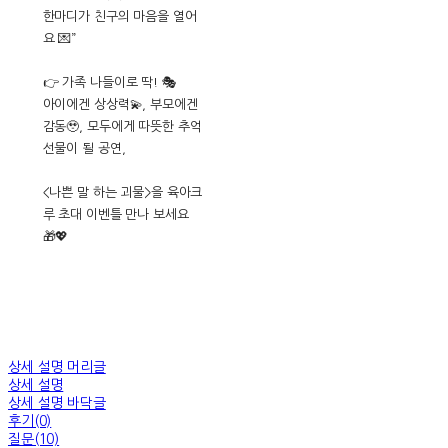
한마디가 친구의 마음을 열어
요 💌”
👉 가족 나들이로 딱! 🎭
아이에겐 상상력💫, 부모에겐
감동🥹, 모두에게 따뜻한 추억
선물이 될 공연,
<나쁜 말 하는 괴물>을 육아크
루 초대 이벤틀 만나 보세요
🎁💖
상세 설명 머리글
상세 설명
상세 설명 바닥글
후기(0)
질문(10)