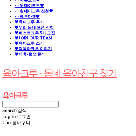
· · 자유모임🧡
· · 원데이크루🧡
· · 원데이크루 신청🧡
· · 크루마켓🧡
💖육아크루 후기
💖우리 동네 오픈 신청
💖퍼스트크루 5기 모집
💖JOIN OUR TEAM
💖육아크루 소식
💖팀육아크루 이야기
💖제휴/협업 문의
육아크루 - 동네 육아친구 찾기
Search
검색
Log In
로그인
Cart
장바구니