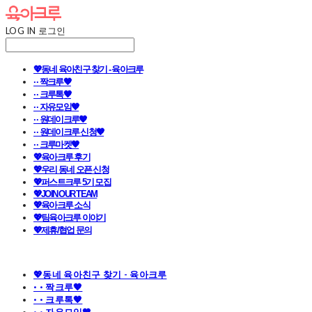
LOG IN
로그인
💖동네 육아친구 찾기 - 육아크루
· · 짝크루🧡
· · 크루톡🧡
· · 자유모임🧡
· · 원데이크루🧡
· · 원데이크루 신청🧡
· · 크루마켓🧡
💖육아크루 후기
💖우리 동네 오픈 신청
💖퍼스트크루 5기 모집
💖JOIN OUR TEAM
💖육아크루 소식
💖팀육아크루 이야기
💖제휴/협업 문의
💖동네 육아친구 찾기 - 육아크루
· · 짝크루🧡
· · 크루톡🧡