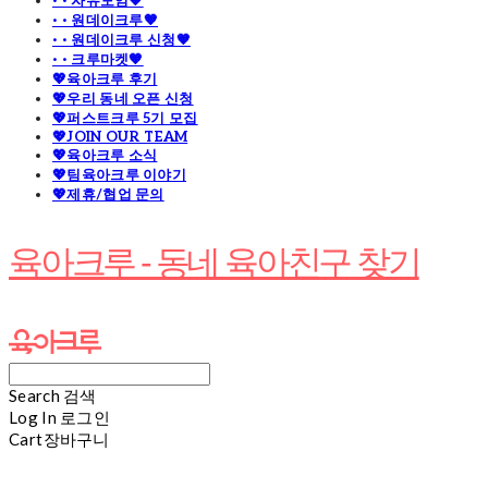
· · 자유모임🧡
· · 원데이크루🧡
· · 원데이크루 신청🧡
· · 크루마켓🧡
💖육아크루 후기
💖우리 동네 오픈 신청
💖퍼스트크루 5기 모집
💖JOIN OUR TEAM
💖육아크루 소식
💖팀육아크루 이야기
💖제휴/협업 문의
육아크루 - 동네 육아친구 찾기
Search
검색
Log In
로그인
Cart
장바구니