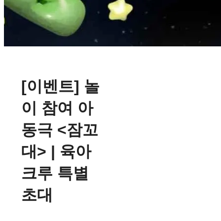
[이벤트] 놀
이 참여 아
동극 <잠꼬
대> | 육아
크루 특별
초대