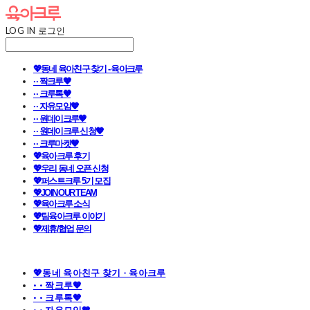
LOG IN
로그인
💖동네 육아친구 찾기 - 육아크루
· · 짝크루🧡
· · 크루톡🧡
· · 자유모임🧡
· · 원데이크루🧡
· · 원데이크루 신청🧡
· · 크루마켓🧡
💖육아크루 후기
💖우리 동네 오픈 신청
💖퍼스트크루 5기 모집
💖JOIN OUR TEAM
💖육아크루 소식
💖팀육아크루 이야기
💖제휴/협업 문의
💖동네 육아친구 찾기 - 육아크루
· · 짝크루🧡
· · 크루톡🧡