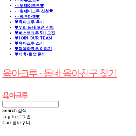
· · 자유모임🧡
· · 원데이크루🧡
· · 원데이크루 신청🧡
· · 크루마켓🧡
💖육아크루 후기
💖우리 동네 오픈 신청
💖퍼스트크루 5기 모집
💖JOIN OUR TEAM
💖육아크루 소식
💖팀육아크루 이야기
💖제휴/협업 문의
육아크루 - 동네 육아친구 찾기
Search
검색
Log In
로그인
Cart
장바구니