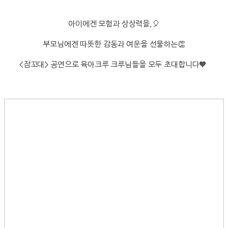
아이에겐 모험과 상상력을,🎈
부모님에겐 따뜻한 감동과 여운을 선물하는👏
<잠꼬대> 공연으로 육아크루 크루님들을 모두 초대합니다🧡