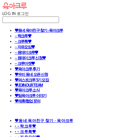
LOG IN
로그인
💖동네 육아친구 찾기 - 육아크루
· · 짝크루🧡
· · 크루톡🧡
· · 자유모임🧡
· · 원데이크루🧡
· · 원데이크루 신청🧡
· · 크루마켓🧡
💖육아크루 후기
💖우리 동네 오픈 신청
💖퍼스트크루 5기 모집
💖JOIN OUR TEAM
💖육아크루 소식
💖팀육아크루 이야기
💖제휴/협업 문의
💖동네 육아친구 찾기 - 육아크루
· · 짝크루🧡
· · 크루톡🧡