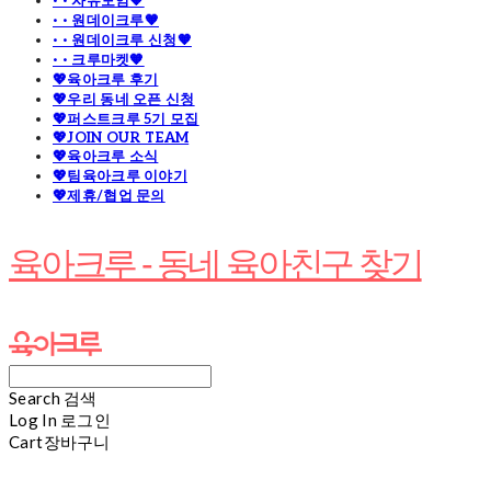
· · 자유모임🧡
· · 원데이크루🧡
· · 원데이크루 신청🧡
· · 크루마켓🧡
💖육아크루 후기
💖우리 동네 오픈 신청
💖퍼스트크루 5기 모집
💖JOIN OUR TEAM
💖육아크루 소식
💖팀육아크루 이야기
💖제휴/협업 문의
육아크루 - 동네 육아친구 찾기
Search
검색
Log In
로그인
Cart
장바구니