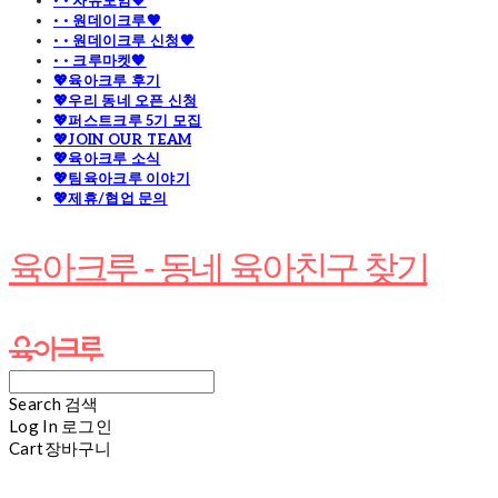
· · 자유모임🧡
· · 원데이크루🧡
· · 원데이크루 신청🧡
· · 크루마켓🧡
💖육아크루 후기
💖우리 동네 오픈 신청
💖퍼스트크루 5기 모집
💖JOIN OUR TEAM
💖육아크루 소식
💖팀육아크루 이야기
💖제휴/협업 문의
육아크루 - 동네 육아친구 찾기
Search
검색
Log In
로그인
Cart
장바구니