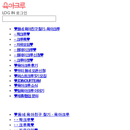
LOG IN
로그인
💖동네 육아친구 찾기 - 육아크루
· · 짝크루🧡
· · 크루톡🧡
· · 자유모임🧡
· · 원데이크루🧡
· · 원데이크루 신청🧡
· · 크루마켓🧡
💖육아크루 후기
💖우리 동네 오픈 신청
💖퍼스트크루 5기 모집
💖JOIN OUR TEAM
💖육아크루 소식
💖팀육아크루 이야기
💖제휴/협업 문의
💖동네 육아친구 찾기 - 육아크루
· · 짝크루🧡
· · 크루톡🧡