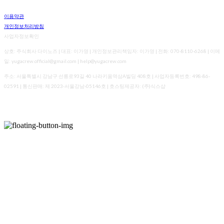
이용약관
개인정보처리방침
사업자정보확인
상호: 주식회사 다이노즈 | 대표: 이가영 | 개인정보관리책임자: 이가영 | 전화: 070-8110-6268 | 이메
일: yugacrew.official@gmail.com | help@yugacrew.com
주소: 서울특별시 강남구 선릉로93길 40 나라키움역삼A빌딩 408호 | 사업자등록번호:
498-86-
02591
| 통신판매:
제 2023-서울강남-05146호
| 호스팅제공자: (주)식스샵