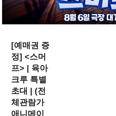
[예매권 증
정] <스머
프> | 육아
크루 특별
초대 | (전
체관람가
애니메이