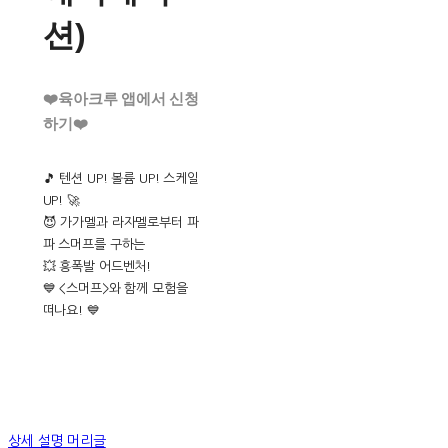
션)
❤️육아크루 앱에서 신청
하기❤️
🎵 텐션 UP! 볼륨 UP! 스케일
UP! 🚀
😈 가가멜과 라자멜로부터 파
파 스머프를 구하는
💥 흥폭발 어드벤처!
💙 <스머프>와 함께 모험을
떠나요! 💙
상세 설명 머리글