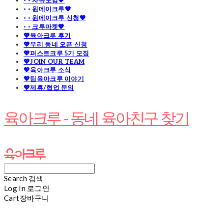
· · 자유모임🧡
· · 원데이크루🧡
· · 원데이크루 신청🧡
· · 크루마켓🧡
💖육아크루 후기
💖우리 동네 오픈 신청
💖퍼스트크루 5기 모집
💖JOIN OUR TEAM
💖육아크루 소식
💖팀육아크루 이야기
💖제휴/협업 문의
육아크루 - 동네 육아친구 찾기
Search
검색
Log In
로그인
Cart
장바구니