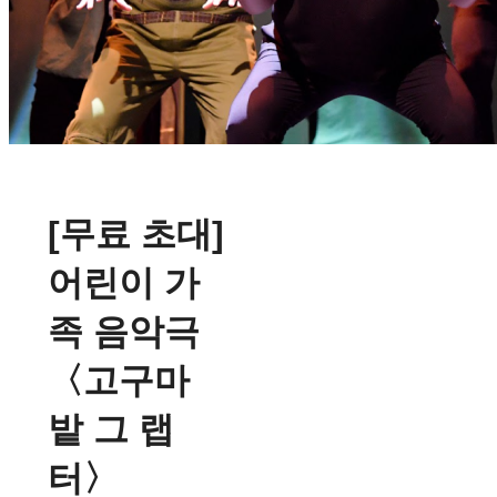
[무료 초대]
어린이 가
족 음악극
〈고구마
밭 그 랩
터〉