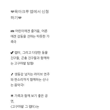
❤️육아크루 앱에서 신청
하기❤️
👪 어린이에겐 즐거움, 어른
에겐 감동을 전하는 따뜻한 가
족극
🦖 랩터, 그리고 다양한 동물
친구들, 곤충 친구들과 함께하
는 고구마밭 탐험!
🎵 생동감 넘치는 라이브 연주
와 판소리까지 함께하는 신나
는 음악극!
🌟 가족과 함께 보기 좋은 공
연,
<고구마밭 그 랩터>는