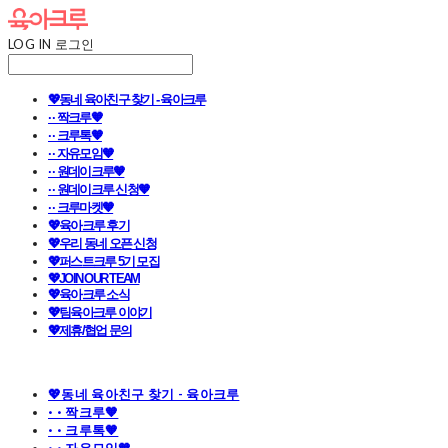
LOG IN
로그인
💖동네 육아친구 찾기 - 육아크루
· · 짝크루🧡
· · 크루톡🧡
· · 자유모임🧡
· · 원데이크루🧡
· · 원데이크루 신청🧡
· · 크루마켓🧡
💖육아크루 후기
💖우리 동네 오픈 신청
💖퍼스트크루 5기 모집
💖JOIN OUR TEAM
💖육아크루 소식
💖팀육아크루 이야기
💖제휴/협업 문의
💖동네 육아친구 찾기 - 육아크루
· · 짝크루🧡
· · 크루톡🧡