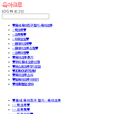
LOG IN
로그인
💖동네 육아친구 찾기 - 육아크루
· · 짝크루🧡
· · 크루톡🧡
· · 자유모임🧡
· · 원데이크루🧡
· · 원데이크루 신청🧡
· · 크루마켓🧡
💖육아크루 후기
💖우리 동네 오픈 신청
💖퍼스트크루 5기 모집
💖JOIN OUR TEAM
💖육아크루 소식
💖팀육아크루 이야기
💖제휴/협업 문의
💖동네 육아친구 찾기 - 육아크루
· · 짝크루🧡
· · 크루톡🧡