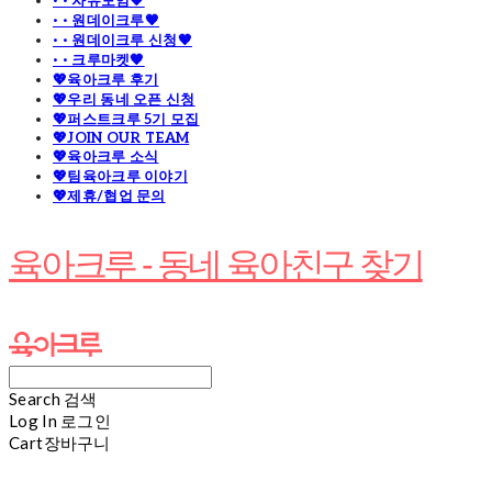
· · 자유모임🧡
· · 원데이크루🧡
· · 원데이크루 신청🧡
· · 크루마켓🧡
💖육아크루 후기
💖우리 동네 오픈 신청
💖퍼스트크루 5기 모집
💖JOIN OUR TEAM
💖육아크루 소식
💖팀육아크루 이야기
💖제휴/협업 문의
육아크루 - 동네 육아친구 찾기
Search
검색
Log In
로그인
Cart
장바구니