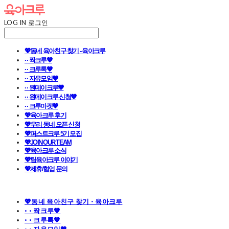
LOG IN
로그인
💖동네 육아친구 찾기 - 육아크루
· · 짝크루🧡
· · 크루톡🧡
· · 자유모임🧡
· · 원데이크루🧡
· · 원데이크루 신청🧡
· · 크루마켓🧡
💖육아크루 후기
💖우리 동네 오픈 신청
💖퍼스트크루 5기 모집
💖JOIN OUR TEAM
💖육아크루 소식
💖팀육아크루 이야기
💖제휴/협업 문의
💖동네 육아친구 찾기 - 육아크루
· · 짝크루🧡
· · 크루톡🧡