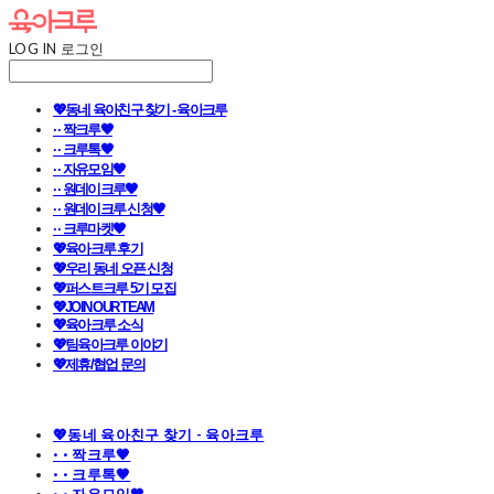
LOG IN
로그인
💖동네 육아친구 찾기 - 육아크루
· · 짝크루🧡
· · 크루톡🧡
· · 자유모임🧡
· · 원데이크루🧡
· · 원데이크루 신청🧡
· · 크루마켓🧡
💖육아크루 후기
💖우리 동네 오픈 신청
💖퍼스트크루 5기 모집
💖JOIN OUR TEAM
💖육아크루 소식
💖팀육아크루 이야기
💖제휴/협업 문의
💖동네 육아친구 찾기 - 육아크루
· · 짝크루🧡
· · 크루톡🧡