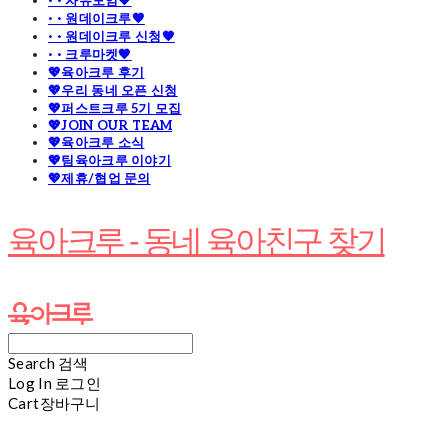
· · 자유모임🧡
· · 원데이크루🧡
· · 원데이크루 신청🧡
· · 크루마켓🧡
💖육아크루 후기
💖우리 동네 오픈 신청
💖퍼스트크루 5기 모집
💖JOIN OUR TEAM
💖육아크루 소식
💖팀육아크루 이야기
💖제휴/협업 문의
육아크루 - 동네 육아친구 찾기
Search
검색
Log In
로그인
Cart
장바구니