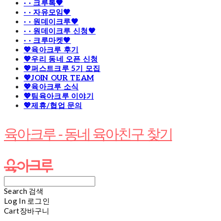
· · 크루톡🧡
· · 자유모임🧡
· · 원데이크루🧡
· · 원데이크루 신청🧡
· · 크루마켓🧡
💖육아크루 후기
💖우리 동네 오픈 신청
💖퍼스트크루 5기 모집
💖JOIN OUR TEAM
💖육아크루 소식
💖팀육아크루 이야기
💖제휴/협업 문의
육아크루 - 동네 육아친구 찾기
Search
검색
Log In
로그인
Cart
장바구니