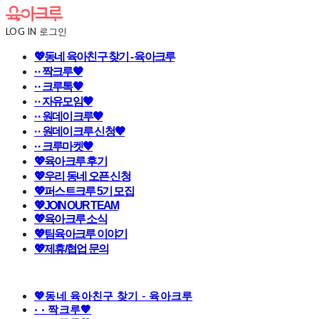
LOG IN
로그인
💖동네 육아친구 찾기 - 육아크루
· · 짝크루🧡
· · 크루톡🧡
· · 자유모임🧡
· · 원데이크루🧡
· · 원데이크루 신청🧡
· · 크루마켓🧡
💖육아크루 후기
💖우리 동네 오픈 신청
💖퍼스트크루 5기 모집
💖JOIN OUR TEAM
💖육아크루 소식
💖팀육아크루 이야기
💖제휴/협업 문의
💖동네 육아친구 찾기 - 육아크루
· · 짝크루🧡